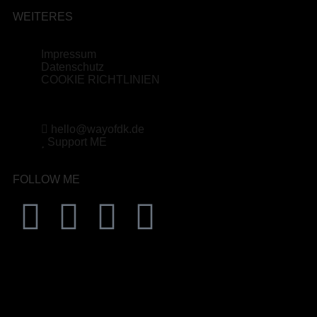
WEITERES
Impressum
Datenschutz
COOKIE RICHTLINIEN
hello@wayofdk.de
Support ME
FOLLOW ME